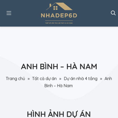
ANH BÌNH – HÀ NAM
Trang chủ
»
Tất cả dự án
»
Dự án nhà 4 tầng
»
Anh
Bình – Hà Nam
HÌNH ẢNH DỰ ÁN