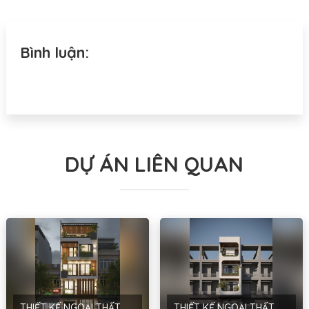
Bình luận:
DỰ ÁN LIÊN QUAN
THIẾT KẾ NGOẠI THẤT DỆT LK – PHONG CÁCH HIỆN ĐẠI – NINH BÌNH
THIẾT KẾ NGOẠI THẤT NHÀ Ở DÂN DỤNG – PHONG CÁCH HIỆN ĐẠI – HÀ NỘI – ANH ĐAN