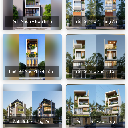
Anh Nhân – Hòa Bình
Thiết Kế Nhà 4 Tầng Anh Chiến – Lào Cai
Thiết Kế Nhà Phố 4 Tầng Anh Thạch – Vĩnh Phúc
Thiết Kế Nhà Phố 4 Tầng Anh Thạch – Tiên Sơn, Bắc Ninh
Anh Bình – Hưng Yên
Anh Thiện – Sơn Tây