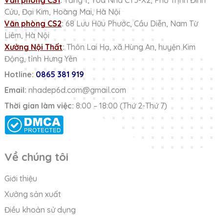
Văn phòng CS1
:
Tầng 1, Tòa Nhà CT3-X2, Phố Trịnh Đình
Cửu, Đại Kim, Hoàng Mai, Hà Nội
Văn phòng CS2
:
68 Lưu Hữu Phước, Cầu Diễn, Nam Từ
Liêm, Hà Nội
Xưởng Nội Thất
:
Thôn Lai Hạ, xã Hùng An, huyện Kim
Động, tỉnh Hưng Yên
Hotline:
0865 381 919
Email:
nhadep6d.com@gmail.com
Thời gian làm việc:
8:00 – 18:00 (Thứ 2-Thứ 7)
Về chúng tôi
Giới thiệu
Xưởng sản xuất
Điều khoản sử dụng