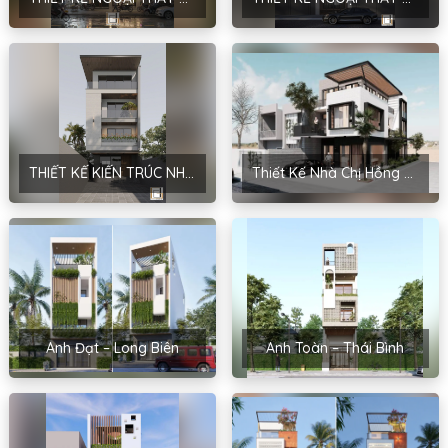
THIẾT KẾ KIẾN TRÚC NHÀ Ở GIA ĐÌNH PHONG CÁCH HIỆN ĐẠI TẠI LẠNG SƠN – ANH NGHĨA
Thiết Kế Nhà Chị Hồng – Kim Môn, Hải Dương
Anh Đạt – Long Biên
Anh Toàn – Thái Bình