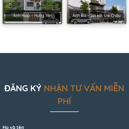
Anh Hiệp – Hưng Yên
Anh Bá – Sìn Hồ, Lai Châu
ĐĂNG KÝ
NHẬN TƯ VẤN MIỄN
PHÍ
Họ và tên