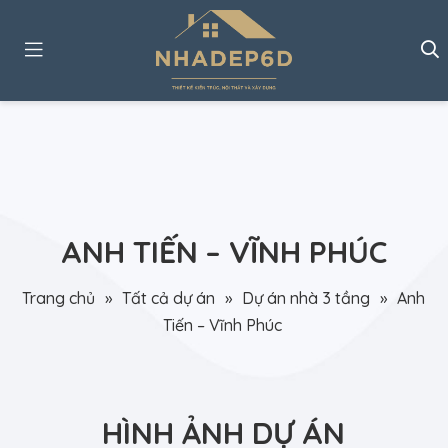
ANH TIẾN – VĨNH PHÚC
Trang chủ
»
Tất cả dự án
»
Dự án nhà 3 tầng
»
Anh
Tiến – Vĩnh Phúc
HÌNH ẢNH DỰ ÁN