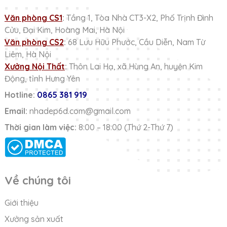
Văn phòng CS1
:
Tầng 1, Tòa Nhà CT3-X2, Phố Trịnh Đình
Cửu, Đại Kim, Hoàng Mai, Hà Nội
Văn phòng CS2
:
68 Lưu Hữu Phước, Cầu Diễn, Nam Từ
Liêm, Hà Nội
Xưởng Nội Thất
:
Thôn Lai Hạ, xã Hùng An, huyện Kim
Động, tỉnh Hưng Yên
Hotline:
0865 381 919
Email:
nhadep6d.com@gmail.com
Thời gian làm việc:
8:00 – 18:00 (Thứ 2-Thứ 7)
Về chúng tôi
Giới thiệu
Xưởng sản xuất