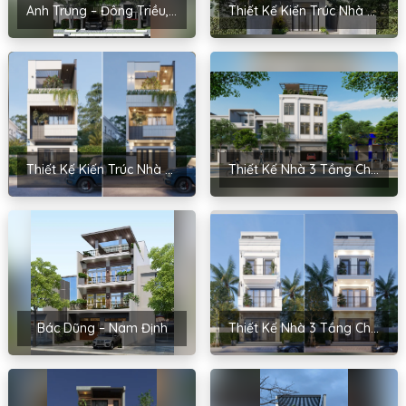
Anh Trung – Đông Triều, Quảng Ninh
Thiết Kế Kiến Trúc Nhà 3 Tầng Cho Anh Quân – Ninh Giang, Hải Dương
Thiết Kế Kiến Trúc Nhà 3 Tầng Cho Anh Tuấn – Phú Thọ
Thiết Kế Nhà 3 Tầng Cho Anh Dũng – Thái Bình
Bác Dũng – Nam Định
Thiết Kế Nhà 3 Tầng Cho Anh Quảng – Long Biên