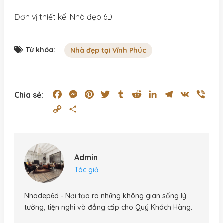
Đơn vị thiết kế: Nhà đẹp 6D
Từ khóa:
Nhà đẹp tại Vĩnh Phúc
Facebook
Messenger
Pinterest
Twitter
Tumblr
Reddit
LinkedIn
Telegram
VK
Vibe
Chia sẻ:
Copy
Share
Link
Admin
Tác giả
Nhadep6d - Nơi tạo ra những không gian sống lý
tưởng, tiện nghi và đẳng cấp cho Quý Khách Hàng.