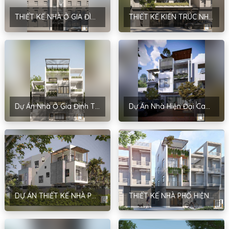
THIẾT KẾ NHÀ Ở GIA ĐÌNH – PHONG CÁCH NEOCLASSIC – ANH THANH
THIẾT KẾ KIẾN TRÚC NHÀ PHỐ PHONG CÁCH TROPICAL TẠI THÁI BÌNH – ANH NGỌC
Dự Án Nhà Ở Gia Đình Tại Đồi Ngô – Yên Sơn – Bắc Giang: Hiện Đại Và Tiện Nghi Với Chủ Đầu Tư Anh Thiên
Dự Án Nhà Hiện Đại Cao Cấp Vĩnh Phúc – Chủ Đầu Tư Mrs. Dũng
DỰ ÁN THIẾT KẾ NHÀ PHỐ HIỆN ĐẠI 3 TẦNG CỦA ANH NAM TẠI HÀ NỘI
THIẾT KẾ NHÀ PHỐ HIỆN ĐẠI 3 TẦNG CỦA ANH DŨNG TẠI HÀ NỘI