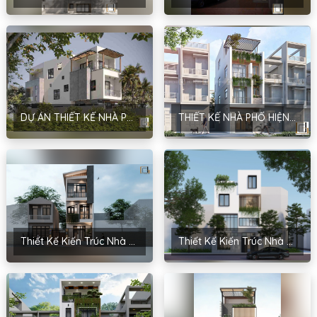
DỰ ÁN THIẾT KẾ NHÀ PHỐ HIỆN ĐẠI 3 TẦNG CỦA ANH NAM TẠI HÀ NỘI
THIẾT KẾ NHÀ PHỐ HIỆN ĐẠI 3 TẦNG CỦA ANH DŨNG TẠI HÀ NỘI
Thiết Kế Kiến Trúc Nhà Phố Tại Quảng Ninh Của Anh Hiếu
Thiết Kế Kiến Trúc Nhà Phố 3 Tầng Anh Trung – Thái Bình