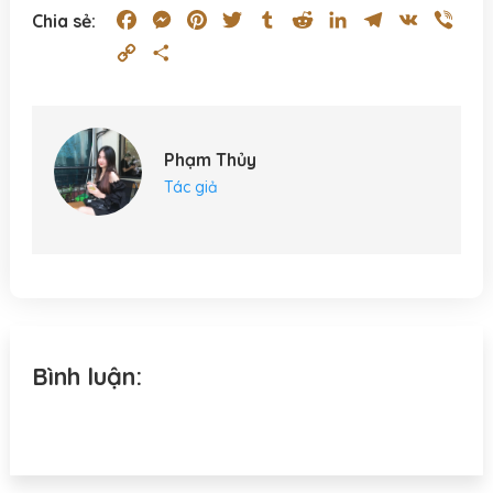
Facebook
Messenger
Pinterest
Twitter
Tumblr
Reddit
LinkedIn
Telegram
VK
Vibe
Chia sẻ:
Copy
Share
Link
Phạm Thủy
Tác giả
Bình luận: