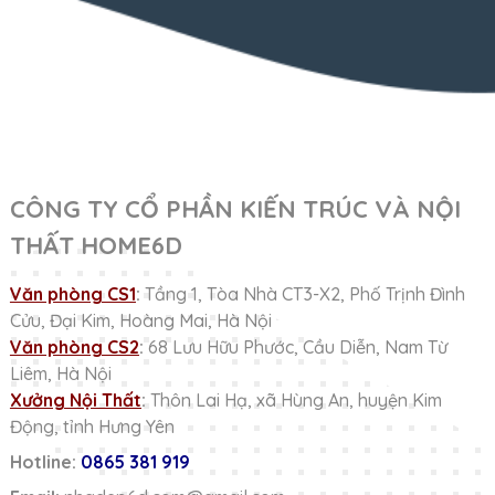
CÔNG TY CỔ PHẦN KIẾN TRÚC VÀ NỘI
THẤT HOME6D
Văn phòng CS1
:
Tầng 1, Tòa Nhà CT3-X2, Phố Trịnh Đình
Cửu, Đại Kim, Hoàng Mai, Hà Nội
Văn phòng CS2
:
68 Lưu Hữu Phước, Cầu Diễn, Nam Từ
Liêm, Hà Nội
Xưởng Nội Thất
:
Thôn Lai Hạ, xã Hùng An, huyện Kim
Động, tỉnh Hưng Yên
Hotline:
0865 381 919