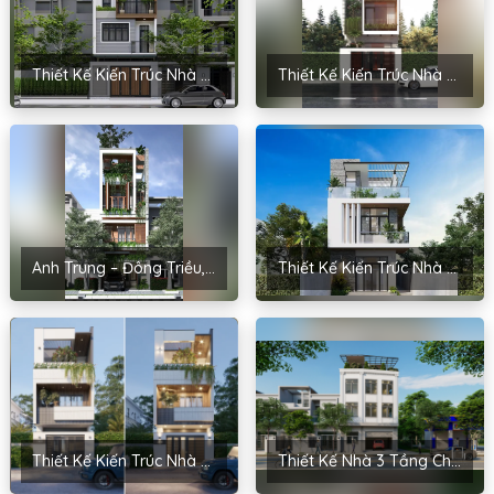
Thiết Kế Kiến Trúc Nhà Phố 3 Tầng Anh Hiếu – Hà Nam
Thiết Kế Kiến Trúc Nhà 3 Tầng Anh Vũ – Cao Bằng
Anh Trung – Đông Triều, Quảng Ninh
Thiết Kế Kiến Trúc Nhà 3 Tầng Cho Anh Quân – Ninh Giang, Hải Dương
Thiết Kế Kiến Trúc Nhà 3 Tầng Cho Anh Tuấn – Phú Thọ
Thiết Kế Nhà 3 Tầng Cho Anh Dũng – Thái Bình