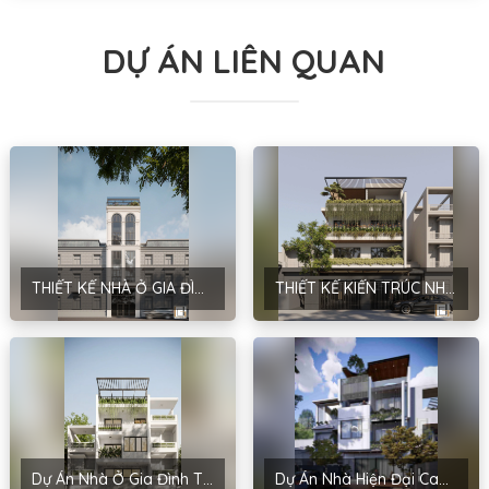
DỰ ÁN LIÊN QUAN
THIẾT KẾ NHÀ Ở GIA ĐÌNH – PHONG CÁCH NEOCLASSIC – ANH THANH
THIẾT KẾ KIẾN TRÚC NHÀ PHỐ PHONG CÁCH TROPICAL TẠI THÁI BÌNH – ANH NGỌC
Dự Án Nhà Ở Gia Đình Tại Đồi Ngô – Yên Sơn – Bắc Giang: Hiện Đại Và Tiện Nghi Với Chủ Đầu Tư Anh Thiên
Dự Án Nhà Hiện Đại Cao Cấp Vĩnh Phúc – Chủ Đầu Tư Mrs. Dũng