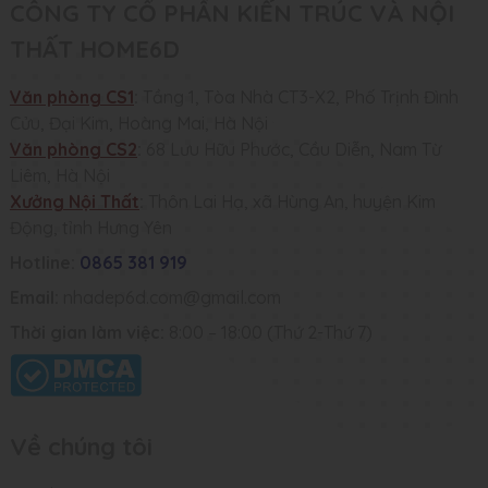
CÔNG TY CỔ PHẦN KIẾN TRÚC VÀ NỘI
THẤT HOME6D
Văn phòng CS1
:
Tầng 1, Tòa Nhà CT3-X2, Phố Trịnh Đình
Cửu, Đại Kim, Hoàng Mai, Hà Nội
Văn phòng CS2
:
68 Lưu Hữu Phước, Cầu Diễn, Nam Từ
Liêm, Hà Nội
Xưởng Nội Thất
:
Thôn Lai Hạ, xã Hùng An, huyện Kim
Động, tỉnh Hưng Yên
Hotline:
0865 381 919
Email:
nhadep6d.com@gmail.com
Thời gian làm việc:
8:00 – 18:00 (Thứ 2-Thứ 7)
Về chúng tôi