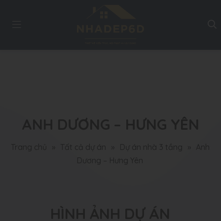
ANH DƯƠNG – HƯNG YÊN
Trang chủ
»
Tất cả dự án
»
Dự án nhà 3 tầng
»
Anh
Dương – Hưng Yên
HÌNH ẢNH DỰ ÁN