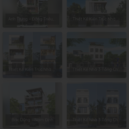
Anh Trung – Đông Triều, Quảng Ninh
Thiết Kế Kiến Trúc Nhà 3 Tầng Cho Anh Quân – Ninh Giang, Hải Dương
Thiết Kế Kiến Trúc Nhà 3 Tầng Cho Anh Tuấn – Phú Thọ
Thiết Kế Nhà 3 Tầng Cho Anh Dũng – Thái Bình
Bác Dũng – Nam Định
Thiết Kế Nhà 3 Tầng Cho Anh Quảng – Long Biên