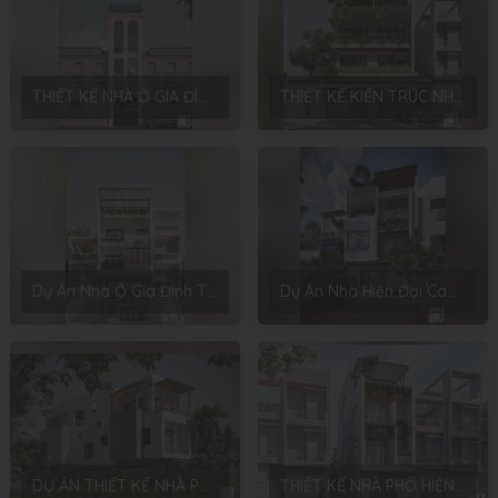
THIẾT KẾ NHÀ Ở GIA ĐÌNH – PHONG CÁCH NEOCLASSIC – ANH THANH
THIẾT KẾ KIẾN TRÚC NHÀ PHỐ PHONG CÁCH TROPICAL TẠI THÁI BÌNH – ANH NGỌC
Dự Án Nhà Ở Gia Đình Tại Đồi Ngô – Yên Sơn – Bắc Giang: Hiện Đại Và Tiện Nghi Với Chủ Đầu Tư Anh Thiên
Dự Án Nhà Hiện Đại Cao Cấp Vĩnh Phúc – Chủ Đầu Tư Mrs. Dũng
DỰ ÁN THIẾT KẾ NHÀ PHỐ HIỆN ĐẠI 3 TẦNG CỦA ANH NAM TẠI HÀ NỘI
THIẾT KẾ NHÀ PHỐ HIỆN ĐẠI 3 TẦNG CỦA ANH DŨNG TẠI HÀ NỘI