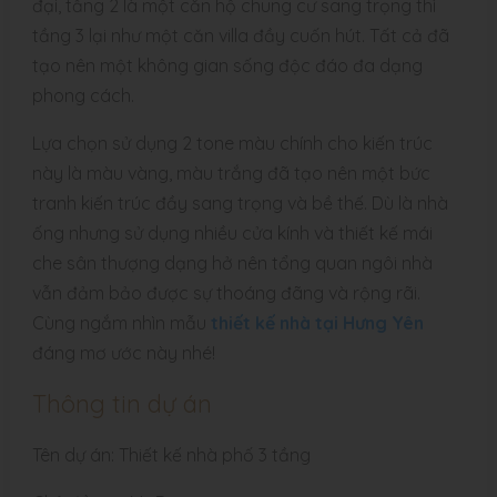
đại, tầng 2 là một căn hộ chung cư sang trọng thì
tầng 3 lại như một căn villa đầy cuốn hút. Tất cả đã
tạo nên một không gian sống độc đáo đa dạng
phong cách.
Lựa chọn sử dụng 2 tone màu chính cho kiến trúc
này là màu vàng, màu trắng đã tạo nên một bức
tranh kiến trúc đầy sang trọng và bề thế. Dù là nhà
ống nhưng sử dụng nhiều cửa kính và thiết kế mái
che sân thượng dạng hở nên tổng quan ngôi nhà
vẫn đảm bảo được sự thoáng đãng và rộng rãi.
Cùng ngắm nhìn mẫu
thiết kế nhà tại Hưng Yên
đáng mơ ước này nhé!
Thông tin dự án
Tên dự án: Thiết kế nhà phố 3 tầng