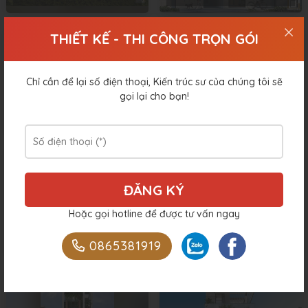
THIẾT KẾ - THI CÔNG TRỌN GÓI
Chỉ cần để lại số điện thoại, Kiến trúc sư của chúng tôi sẽ
gọi lại cho bạn!
Thiết Kế Kiến Trúc Nhà Phố Tại Quảng Ninh Của Anh Hiếu
Thiết Kế Kiến Trúc Nhà Phố 3 Tầng Anh Trung – Thái Bình
Hoặc gọi hotline để được tư vấn ngay
Thiết Kế Kiến Trúc Nhà Phố 3 Tầng Anh Hiếu – Hà Nam
Thiết Kế Kiến Trúc Nhà 3 Tầng Anh Vũ – Cao Bằng
0865381919