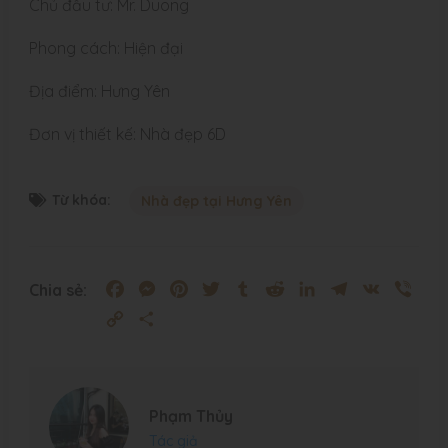
Chủ đầu tư: Mr. Duong
Phong cách: Hiện đại
Địa điểm: Hưng Yên
Đơn vị thiết kế: Nhà đẹp 6D
Từ khóa:
Nhà đẹp tại Hưng Yên
Facebook
Messenger
Pinterest
Twitter
Tumblr
Reddit
LinkedIn
Telegram
VK
Vibe
Chia sẻ:
Copy
Share
Link
Phạm Thủy
Tác giả