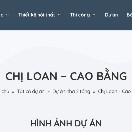
úc
Thiết kế nội thất
Thi công
Dự án
Bả
CHỊ LOAN – CAO BẰNG
 chủ
»
Tất cả dự án
»
Dự án nhà 2 tầng
»
Chị Loan – Cao
HÌNH ẢNH DỰ ÁN