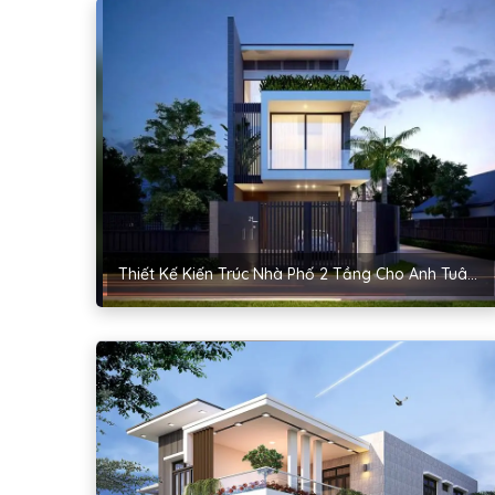
Thiết Kế Kiến Trúc Nhà Phố 2 Tầng Cho Anh Tuân – Bắc Giang