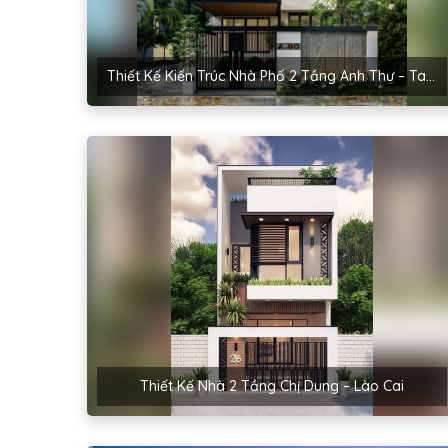
Thiết Kế Kiến Trúc Nhà Phố 2 Tầng Anh Thư – Tam Điệp, Ninh Bình
Thiết Kế Nhà 2 Tầng Chị Dung – Lào Cai