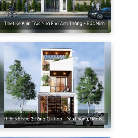
Thiết Kế Kiến Trúc Nhà Phố Anh Thắng – Bắc Ninh
Thiết Kế Nhà 2 Tầng Chị Hoa – Yên Phong, Bắc Ninh