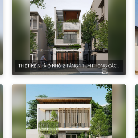
THIẾT KẾ NHÀ Ở NHỎ 2 TẦNG 1 TUM PHONG CÁCH HIỆN ĐẠI TẠI NINH BÌNH – ANH ĐỘ