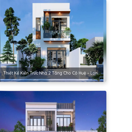
Thiết Kế Kiến Trúc Nhà 2 Tầng Cho Cô Huệ – Long Biên, Hà Nội