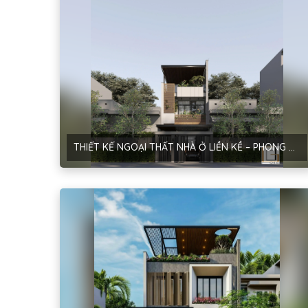
THIẾT KẾ NGOẠI THẤT NHÀ Ở LIỀN KỀ – PHONG CÁCH HIỆN ĐẠI – HÀ NỘI – ANH SƠN