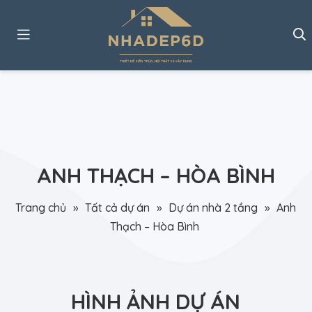
ANH THẠCH – HÒA BÌNH
Trang chủ
»
Tất cả dự án
»
Dự án nhà 2 tầng
»
Anh
Thạch – Hòa Bình
HÌNH ẢNH DỰ ÁN