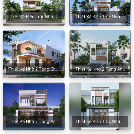
Thiết Kế Kiến Trúc Nhà 2 Tầng Anh Định – Thanh Hóa
Thiết Kế Kiến Trúc Nhà 2 Tầng Cho Cô Huệ – Long Biên, Hà Nội
Thiết Kế Nhà 2 Tầng Cho Anh Quang – Tứ Kỳ, Hải Dương
Thiết Kế Nhà 2 Tầng Anh Hải – Quảng Uyên, Cao Bằng
Thiết Kế Nhà 2 Tầng Anh Minh – Long Biên, Hà Nội
Thiết Kế Kiến Trúc Nhà 2 Tầng Anh Nhật – Hoàng Mai, Hà Nội