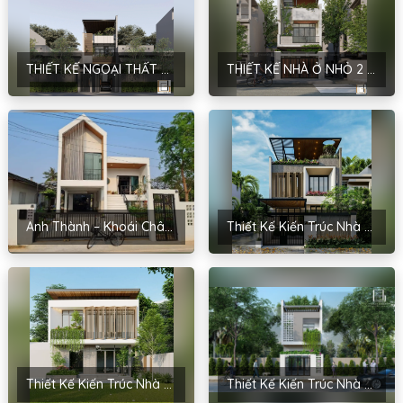
THIẾT KẾ NGOẠI THẤT NHÀ Ở LIỀN KỀ – PHONG CÁCH HIỆN ĐẠI – HÀ NỘI – ANH SƠN
THIẾT KẾ NHÀ Ở NHỎ 2 TẦNG 1 TUM PHONG CÁCH HIỆN ĐẠI TẠI NINH BÌNH – ANH ĐỘ
Anh Thành – Khoái Châu, Hưng Yên
Thiết Kế Kiến Trúc Nhà Phố 2 Tầng Anh Thư – Tam Điệp, Ninh Bình
Thiết Kế Kiến Trúc Nhà Phố 2 Tầng Anh Sơn – Chương Mỹ
Thiết Kế Kiến Trúc Nhà Phố Anh Thắng – Bắc Ninh