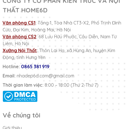
CÔNG TY CỔ PHẦN KIẾN TRÚC VÀ NỘI
THẤT HOME6D
Văn phòng CS1
:
Tầng 1, Tòa Nhà CT3-X2, Phố Trịnh Đình
Cửu, Đại Kim, Hoàng Mai, Hà Nội
Văn phòng CS2
:
68 Lưu Hữu Phước, Cầu Diễn, Nam Từ
Liêm, Hà Nội
Xưởng Nội Thất
:
Thôn Lai Hạ, xã Hùng An, huyện Kim
Động, tỉnh Hưng Yên
Hotline:
0865 381 919
Email:
nhadep6d.com@gmail.com
Thời gian làm việc:
8:00 – 18:00 (Thứ 2-Thứ 7)
Về chúng tôi
Giới thiệu