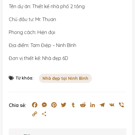
Tên dự án: Thiết kế nhà phố 2 tầng
Chủ đầu tư: Mr. Thuan
Phong cách: Hiện đại
Địa điểm: Tam Điệp – Ninh Bình
Đơn vị thiết kế: Nhà đẹp 6D
Từ khóa:
Nhà đẹp tại Ninh Bình
Facebook
Messenger
Pinterest
Twitter
Tumblr
Reddit
LinkedIn
Telegram
VK
Vibe
Chia sẻ:
Copy
Share
Link