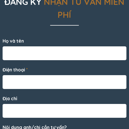
ĐĂNG KÝ
NHẬN TƯ VẤN MIỄN
PHÍ
Họ và tên
Điện thoại
*
Địa chỉ
Nội dung anh/chị cần tư vấn?