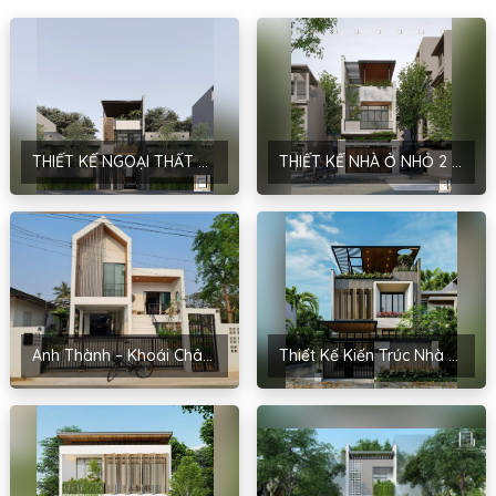
THIẾT KẾ NGOẠI THẤT NHÀ Ở LIỀN KỀ – PHONG CÁCH HIỆN ĐẠI – HÀ NỘI – ANH SƠN
THIẾT KẾ NHÀ Ở NHỎ 2 TẦNG 1 TUM PHONG CÁCH HIỆN ĐẠI TẠI NINH BÌNH – ANH ĐỘ
Anh Thành – Khoái Châu, Hưng Yên
Thiết Kế Kiến Trúc Nhà Phố 2 Tầng Anh Thư – Tam Điệp, Ninh Bình