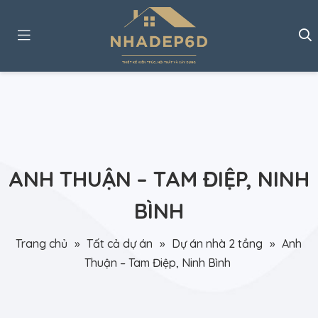
ANH THUẬN – TAM ĐIỆP, NINH
BÌNH
Trang chủ
»
Tất cả dự án
»
Dự án nhà 2 tầng
»
Anh
Thuận – Tam Điệp, Ninh Bình