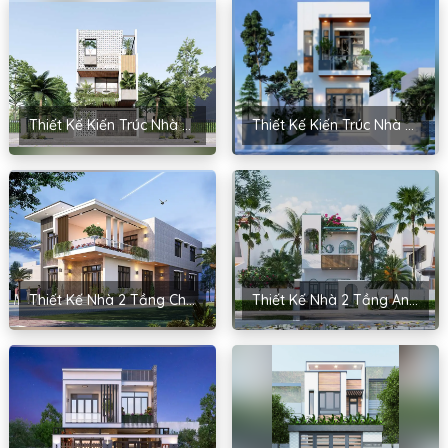
Thiết Kế Kiến Trúc Nhà 2 Tầng Anh Định – Thanh Hóa
Thiết Kế Kiến Trúc Nhà 2 Tầng Cho Cô Huệ – Long Biên, Hà Nội
Thiết Kế Nhà 2 Tầng Cho Anh Quang – Tứ Kỳ, Hải Dương
Thiết Kế Nhà 2 Tầng Anh Hải – Quảng Uyên, Cao Bằng