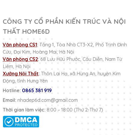
CÔNG TY CỔ PHẦN KIẾN TRÚC VÀ NỘI
THẤT HOME6D
Văn phòng CS1
:
Tầng 1, Tòa Nhà CT3-X2, Phố Trịnh Đình
Cửu, Đại Kim, Hoàng Mai, Hà Nội
Văn phòng CS2
:
68 Lưu Hữu Phước, Cầu Diễn, Nam Từ
Liêm, Hà Nội
Xưởng Nội Thất
:
Thôn Lai Hạ, xã Hùng An, huyện Kim
Động, tỉnh Hưng Yên
Hotline:
0865 381 919
Email:
nhadep6d.com@gmail.com
Thời gian làm việc:
8:00 – 18:00 (Thứ 2-Thứ 7)