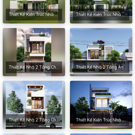
Thiết Kế Kiến Trúc Nhà Phố 2 Tầng Anh Sơn – Chương Mỹ
Thiết Kế Kiến Trúc Nhà Phố Anh Thắng – Bắc Ninh
Thiết Kế Nhà 2 Tầng Chị Dung – Lào Cai
Thiết Kế Nhà 2 Tầng Anh Hoài – Nam Định
Thiết Kế Nhà 2 Tầng Chị Hoa – Yên Phong, Bắc Ninh
Thiết Kế Kiến Trúc Nhà Phố 2 Tầng Cho Anh Tuân – Bắc Giang