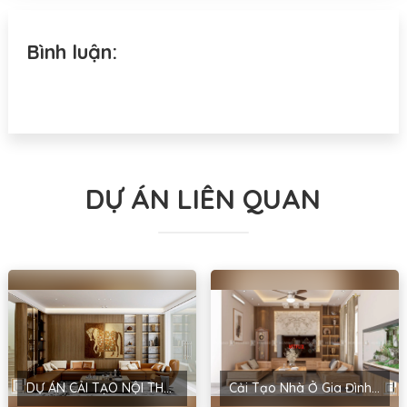
Bình luận:
DỰ ÁN LIÊN QUAN
DỰ ÁN CẢI TẠO NỘI THẤT NHÀ Ở TẠI HẢI PHÒNG THEO PHONG CÁCH HIỆN ĐẠI
Cải Tạo Nhà Ở Gia Đình – Dự Án Hiện Đại Tại Đức Diễn, Hà Nội Của Anh