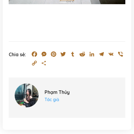
Facebook
Messenger
Pinterest
Twitter
Tumblr
Reddit
LinkedIn
Telegram
VK
Vibe
Chia sẻ:
Copy
Share
Link
Phạm Thủy
Tác giả