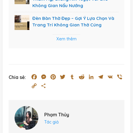
Không Gian Nấu Nướng
Đèn Bàn Thờ Đẹp – Gợi Ý Lựa Chọn Và
Trang Trí Không Gian Thờ Cúng
Xem thêm
Facebook
Messenger
Pinterest
Twitter
Tumblr
Reddit
LinkedIn
Telegram
VK
Vibe
Chia sẻ:
Copy
Share
Link
Phạm Thủy
Tác giả