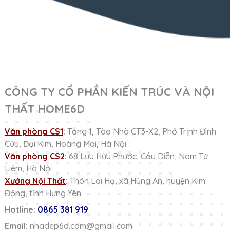
CÔNG TY CỔ PHẦN KIẾN TRÚC VÀ NỘI
THẤT HOME6D
Văn phòng CS1
:
Tầng 1, Tòa Nhà CT3-X2, Phố Trịnh Đình
Cửu, Đại Kim, Hoàng Mai, Hà Nội
Văn phòng CS2
:
68 Lưu Hữu Phước, Cầu Diễn, Nam Từ
Liêm, Hà Nội
Xưởng Nội Thất
:
Thôn Lai Hạ, xã Hùng An, huyện Kim
Động, tỉnh Hưng Yên
Hotline:
0865 381 919
Email:
nhadep6d.com@gmail.com