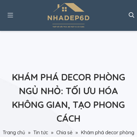
KHÁM PHÁ DECOR PHÒNG
NGỦ NHỎ: TỐI ƯU HÓA
KHÔNG GIAN, TẠO PHONG
CÁCH
Trang chủ
»
Tin tức
»
Chia sẻ
»
Khám phá decor phòng