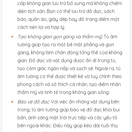
cấp không gian lưu trữ bổ sung mà không chiếm
diện tích sàn. Bạn có thể lưu trữ đồ đạc, sách
báo, quần áo, giày dép hay đồ trang điểm một
cách tiện lợi và hợp lý.
Tạo không gian gọn gàng và thẩm mỹ:
Tủ âm
tường giúp tạo ra một bề mặt phẳng và gọn
gàng, không làm chấn động tổng thể của không
gian. Đồ đạc và vật dụng được ẩn đi trong tủ,
tạo cảm giác ngăn nắp và sạch sẽ. Ngoài ra, tủ
âm tường có thể được thiết kế và tuỳ chỉnh theo
phong cách và sở thích cá nhân, tạo điểm nhấn
thẩm mỹ và tinh tế trong không gian sống.
Bảo vệ đồ đạc:
Với việc ẩn những vật dụng bên
trong, tủ âm tường giúp bảo vệ đồ đạc khỏi bụi
bẩn, ánh sáng mặt trời trực tiếp và các yếu tố
bên ngoài khác. Điều này giúp kéo dài tuổi thọ