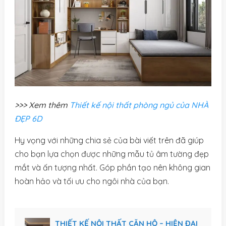
>>> Xem thêm
Thiết kế nội thất phòng ngủ của NHÀ
ĐẸP 6D
Hy vọng với những chia sẻ của bài viết trên đã giúp
cho bạn lựa chọn được những mẫu tủ âm tường đẹp
mắt và ấn tượng nhất. Góp phần tạo nên không gian
hoàn hảo và tối ưu cho ngôi nhà của bạn.
THIẾT KẾ NỘI THẤT CĂN HỘ – HIỆN ĐẠI