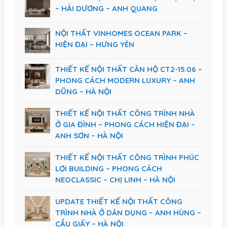
– HẢI DƯƠNG – ANH QUANG
NỘI THẤT VINHOMES OCEAN PARK –
HIỆN ĐẠI – HƯNG YÊN
THIẾT KẾ NỘI THẤT CĂN HỘ CT2-15.06 –
PHONG CÁCH MODERN LUXURY – ANH
DŨNG – HÀ NỘI
THIẾT KẾ NỘI THẤT CÔNG TRÌNH NHÀ
Ở GIA ĐÌNH – PHONG CÁCH HIỆN ĐẠI –
ANH SƠN – HÀ NỘI
THIẾT KẾ NỘI THẤT CÔNG TRÌNH PHÚC
LỢI BUILDING – PHONG CÁCH
NEOCLASSIC – CHỊ LINH – HÀ NỘI
UPDATE THIẾT KẾ NỘI THẤT CÔNG
TRÌNH NHÀ Ở DÂN DỤNG – ANH HÙNG –
CẦU GIẤY – HÀ NỘI