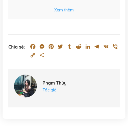
Xem thêm
Facebook
Messenger
Pinterest
Twitter
Tumblr
Reddit
LinkedIn
Telegram
VK
Vibe
Chia sẻ:
Copy
Share
Link
Phạm Thủy
Tác giả