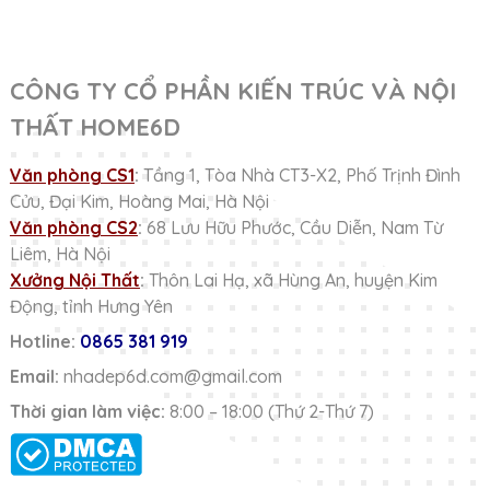
CÔNG TY CỔ PHẦN KIẾN TRÚC VÀ NỘI
THẤT HOME6D
Văn phòng CS1
:
Tầng 1, Tòa Nhà CT3-X2, Phố Trịnh Đình
Cửu, Đại Kim, Hoàng Mai, Hà Nội
Văn phòng CS2
:
68 Lưu Hữu Phước, Cầu Diễn, Nam Từ
Liêm, Hà Nội
Xưởng Nội Thất
:
Thôn Lai Hạ, xã Hùng An, huyện Kim
Động, tỉnh Hưng Yên
Hotline:
0865 381 919
Email:
nhadep6d.com@gmail.com
Thời gian làm việc:
8:00 – 18:00 (Thứ 2-Thứ 7)