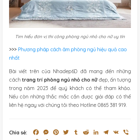
Tìm hiểu đơn vị thi công phòng ngủ nhỏ cho nữ uy tín
>>>
Phương pháp cách âm phòng ngủ hiệu quả cao
nhất
Bài viết trên của Nhadep6D đã mang đến những
cách
trang trí phòng ngủ nhỏ cho nữ
đẹp, ấn tượng
trong năm 2023 để quý khách có thể tham khảo.
Nếu còn những thắc mắc cần được giải đáp có thể
liên hệ ngay với chúng tôi theo Hotline 0865 381 919.
Facebook
Messenger
Pinterest
Twitter
Tumblr
Reddit
LinkedIn
Telegram
VK
Vibe
Chia sẻ: