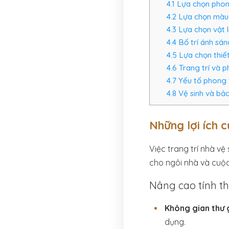
4.1
Lựa chọn phong
4.2
Lựa chọn màu
4.3
Lựa chọn vật l
4.4
Bố trí ánh sán
4.5
Lựa chọn thiết
4.6
Trang trí và p
4.7
Yếu tố phong 
4.8
Vệ sinh và bảo
Những lợi ích c
Việc trang trí nhà vệ
cho ngôi nhà và cuộ
Nâng cao tính t
Không gian thư 
dụng.