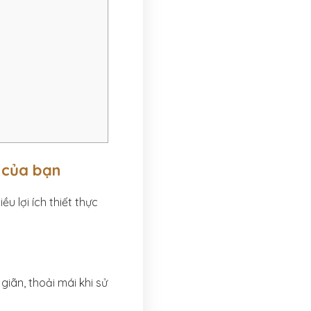
à của bạn
u lợi ích thiết thực
iãn, thoải mái khi sử