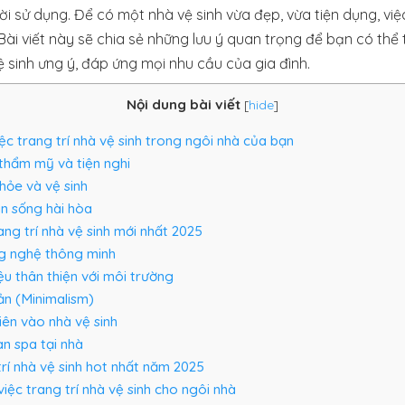
i sử dụng. Để có một nhà vệ sinh vừa đẹp, vừa tiện dụng, việc 
Bài viết này sẽ chia sẻ những lưu ý quan trọng để bạn có thể
ệ sinh ưng ý, đáp ứng mọi nhu cầu của gia đình.
Nội dung bài viết
[
hide
]
ệc trang trí nhà vệ sinh trong ngôi nhà của bạn
thẩm mỹ và tiện nghi
hỏe và vệ sinh
n sống hài hòa
ng trí nhà vệ sinh mới nhất 2025
 nghệ thông minh
ệu thân thiện với môi trường
iản (Minimalism)
ên vào nhà vệ sinh
n spa tại nhà
rí nhà vệ sinh hot nhất năm 2025
iệc trang trí nhà vệ sinh cho ngôi nhà