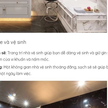
e và vệ sinh
 sẽ:
Trang trí nhà vệ sinh giúp bạn dễ dàng vệ sinh và giữ gìn
ển của vi khuẩn và nấm mốc.
g:
Một không gian nhà vệ sinh thoáng đãng, sạch sẽ sẽ giúp
ột ngày làm việc.