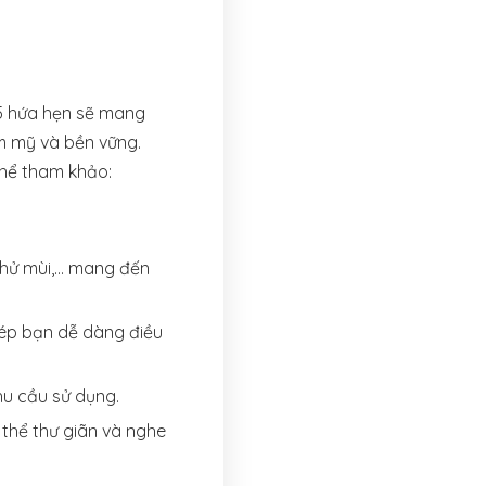
25 hứa hẹn sẽ mang
ẩm mỹ và bền vững.
thể tham khảo:
 khử mùi,… mang đến
hép bạn dễ dàng điều
hu cầu sử dụng.
thể thư giãn và nghe