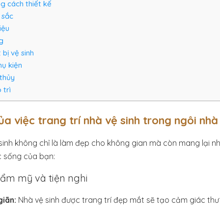
 cách thiết kế
 sắc
iệu
g
 bị vệ sinh
hụ kiện
thủy
 trì
ủa việc trang trí nhà vệ sinh trong ngôi nh
 sinh không chỉ là làm đẹp cho không gian mà còn mang lại nhiề
c sống của bạn:
hẩm mỹ và tiện nghi
giãn:
Nhà vệ sinh được trang trí đẹp mắt sẽ tạo cảm giác thư g