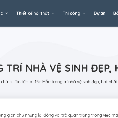
úc
Thiết kế nội thất
Thi công
Dự án
Bả
 TRÍ NHÀ VỆ SINH ĐẸP,
 chủ
»
Tin tức
»
15+ Mẫu trang trí nhà vệ sinh đẹp, hot nhấ
ông gian phụ nhưng lại đóng vai trò quan trọng trong việc ma