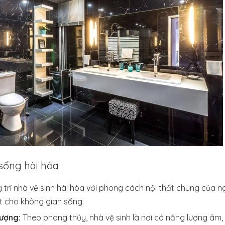
sống hài hòa
 trí nhà vệ sinh hài hòa với phong cách nội thất chung của ng
t cho không gian sống.
ượng:
Theo phong thủy, nhà vệ sinh là nơi có năng lượng âm, v