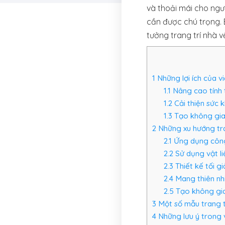
và thoải mái cho ngườ
cần được chú trọng. 
tưởng trang trí nhà v
1
Những lợi ích của vi
1.1
Nâng cao tính 
1.2
Cải thiện sức k
1.3
Tạo không gia
2
Những xu hướng tra
2.1
Ứng dụng công
2.2
Sử dụng vật li
2.3
Thiết kế tối g
2.4
Mang thiên nhi
2.5
Tạo không gia
3
Một số mẫu trang t
4
Những lưu ý trong v