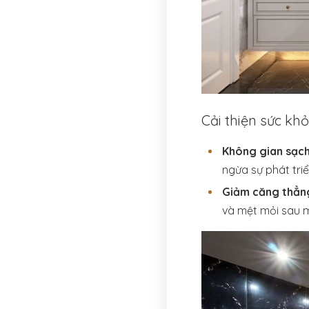
Cải thiện sức khỏ
Không gian sạch
ngừa sự phát tri
Giảm căng thẳn
và mệt mỏi sau m