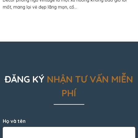
Decor phòng ngủ vintage là một xu hướng không bao giờ lỗi
mốt, mang lại vẻ đẹp lãng mạn, cổ...
ĐĂNG KÝ
NHẬN TƯ VẤN MIỄN
PHÍ
Họ và tên