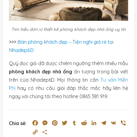
Tìm hiểu đơn vị thiết kế phòng khách đẹp nhà ống uy tín
>>>
Bàn phòng khách đẹp – Tiện nghi giá rẻ tại
Nhadep6D
Quý đọc giả đã được chiêm ngưỡng thêm nhiều mẫu
phòng khách đẹp nhà ống
ấn tượng trong bài viết
trên của Nhadep6D. Mọi thông tin cần
Tư vấn Miễn
Phí
hay có nhu cầu giải đáp thắc mắc hãy liên hệ
ngay với chúng tôi theo hotline 0865 381 919.
Facebook
Messenger
Pinterest
Twitter
Tumblr
Reddit
LinkedIn
Telegram
VK
Vibe
Chia sẻ:
Copy
Share