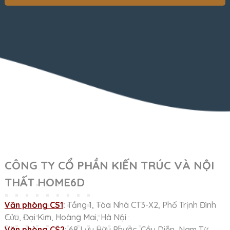
CÔNG TY CỔ PHẦN KIẾN TRÚC VÀ NỘI
THẤT HOME6D
Văn phòng CS1
:
Tầng 1, Tòa Nhà CT3-X2, Phố Trịnh Đình
Cửu, Đại Kim, Hoàng Mai, Hà Nội
Văn phòng CS2
:
68 Lưu Hữu Phước, Cầu Diễn, Nam Từ