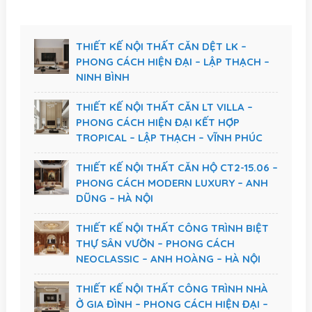
THIẾT KẾ NỘI THẤT CĂN DỆT LK –
PHONG CÁCH HIỆN ĐẠI – LẬP THẠCH –
NINH BÌNH
THIẾT KẾ NỘI THẤT CĂN LT VILLA –
PHONG CÁCH HIỆN ĐẠI KẾT HỢP
TROPICAL – LẬP THẠCH – VĨNH PHÚC
THIẾT KẾ NỘI THẤT CĂN HỘ CT2-15.06 –
PHONG CÁCH MODERN LUXURY – ANH
DŨNG – HÀ NỘI
THIẾT KẾ NỘI THẤT CÔNG TRÌNH BIỆT
THỰ SÂN VƯỜN – PHONG CÁCH
NEOCLASSIC – ANH HOÀNG – HÀ NỘI
THIẾT KẾ NỘI THẤT CÔNG TRÌNH NHÀ
Ở GIA ĐÌNH – PHONG CÁCH HIỆN ĐẠI –