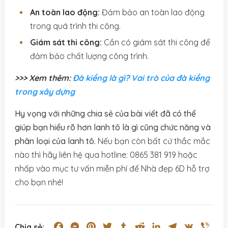
An toàn lao động:
Đảm bảo an toàn lao động
trong quá trình thi công.
Giám sát thi công:
Cần có giám sát thi công để
đảm bảo chất lượng công trình.
>>> Xem thêm:
Đà kiềng là gì? Vai trò của đà kiềng
trong xây dựng
Hy vọng với những chia sẻ của bài viết đã có thể
giúp bạn hiểu rõ hơn lanh tô là gì cũng chức năng và
phân loại của lanh tô.
Nếu bạn còn bất cứ thắc mắc
nào thì hãy liên hệ qua hotline: 0865 381 919 hoặc
nhấp vào mục tư vấn miễn phí để Nhà đẹp 6D hỗ trợ
cho bạn nhé!
Facebook
Messenger
Pinterest
Twitter
Tumblr
Reddit
LinkedIn
Telegram
VK
Vibe
Chia sẻ: