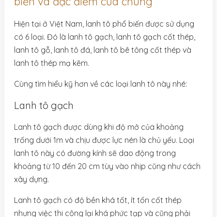
biến và đặc điểm của chúng
Hiện tại ở Việt Nam, lanh tô phổ biến được sử dụng
có 6 loại. Đó là lanh tô gạch, lanh tô gạch cốt thép,
lanh tô gỗ, lanh tô đá, lanh tô bê tông cốt thép và
lanh tô thép mạ kẽm.
Cùng tìm hiểu kỹ hơn về các loại lanh tô này nhé:
Lanh tô gạch
Lanh tô gạch được dùng khi độ mở của khoảng
trống dưới 1m và chịu được lực nén là chủ yếu. Loại
lanh tô này có đường kính sẽ dao động trong
khoảng từ 10 đến 20 cm tùy vào nhịp cũng như cách
xây dựng.
Lanh tô gạch có độ bền khá tốt, ít tốn cốt thép
nhưng việc thi công lại khá phức tạp và cũng phải