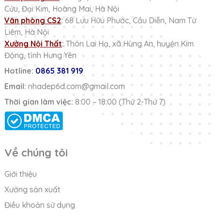
Cửu, Đại Kim, Hoàng Mai, Hà Nội
Văn phòng CS2
:
68 Lưu Hữu Phước, Cầu Diễn, Nam Từ
Liêm, Hà Nội
Xưởng Nội Thất
:
Thôn Lai Hạ, xã Hùng An, huyện Kim
Động, tỉnh Hưng Yên
Hotline:
0865 381 919
Email:
nhadep6d.com@gmail.com
Thời gian làm việc:
8:00 – 18:00 (Thứ 2-Thứ 7)
Về chúng tôi
Giới thiệu
Xưởng sản xuất
Điều khoản sử dụng