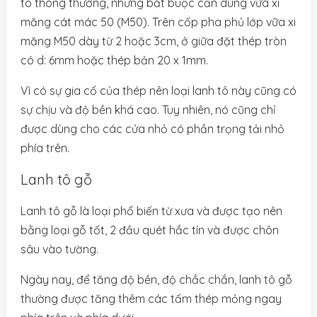
tô thông thường, nhưng bắt buộc cần dùng vữa xi
măng cát mác 50 (M50). Trên cốp pha phủ lớp vữa xi
măng M50 dày từ 2 hoặc 3cm, ở giữa đặt thép tròn
có d: 6mm hoặc thép bản 20 x 1mm.
Vì có sự gia cố của thép nên loại lanh tô này cũng có
sự chịu và độ bền khá cao. Tuy nhiên, nó cũng chỉ
được dùng cho các cửa nhỏ có phần trọng tải nhỏ
phía trên.
Lanh tô gỗ
Lanh tô gỗ là loại phổ biến từ xưa và được tạo nên
bằng loại gỗ tốt, 2 đầu quét hắc tín và được chôn
sâu vào tường.
Ngày nay, để tăng độ bền, độ chắc chắn, lanh tô gỗ
thường được tăng thêm các tấm thép mỏng ngay