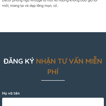
Decor phòng ngủ vintage là một xu hướng không bao giờ lỗi
mốt, mang lại vẻ đẹp lãng mạn, cổ...
ĐĂNG KÝ
NHẬN TƯ VẤN MIỄN
PHÍ
Họ và tên