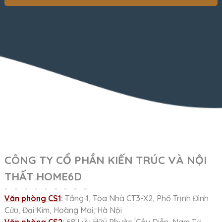
CÔNG TY CỔ PHẦN KIẾN TRÚC VÀ NỘI
THẤT HOME6D
Văn phòng CS1
:
Tầng 1, Tòa Nhà CT3-X2, Phố Trịnh Đình
Cửu, Đại Kim, Hoàng Mai, Hà Nội
Văn phòng CS2
:
68 Lưu Hữu Phước, Cầu Diễn, Nam Từ