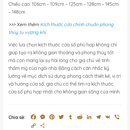
Chiều cao: 106cm – 109cm – 125cm – 128cm – 145cm
– 148cm
>>> Xem thêm
Kích thước cửa chính chuẩn phong
thủy tụ vượng khí
Việc lựa chọn kích thước cửa sổ phù hợp không chỉ
giúp tạo ra không gian thoáng và phong thủy tốt
mà còn mang lại sự hài lòng cho gia chủ về tính
thẩm mỹ của ngôi nhà. Bằng cách cân nhắc kỹ
lưỡng về mục đích sử dụng, phong cách thiết kế, vị trí
và hướng cửa sổ, gia chủ có thể tìm ra kích thước
cửa sổ phù hợp nhất cho không gian sống của mình.
Facebook
Messenger
Pinterest
Twitter
Tumblr
Reddit
LinkedIn
Telegram
VK
Vibe
Chia sẻ:
Copy
Share