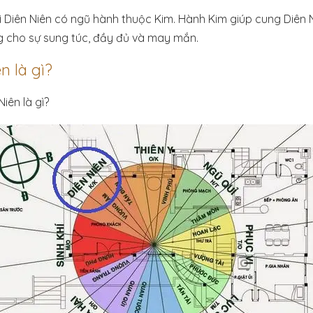
ì Diên Niên có ngũ hành thuộc Kim. Hành Kim giúp cung Diên N
ưng cho sự sung túc, đầy đủ và may mắn.
n là gì?
iên là gì?