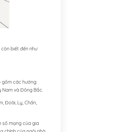
 còn biết đến như
ao gồm các hướng:
ây Nam và Đông Bắc.
, Đoài, Ly, Chấn,
n số mạng của gia
g chính của ngôi nhà