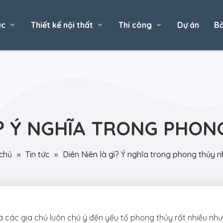
úc
Thiết kế nội thất
Thi công
Dự án
Bả
Ì? Ý NGHĨA TRONG PHO
chủ
»
Tin tức
»
Diên Niên là gì? Ý nghĩa trong phong thủy 
 các gia chủ luôn chú ý đến yếu tố phong thủy rất nhiều như v