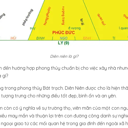
Diên niên là gì?
m đến hướng hợp phong thủy chuẩn bị cho việc xây nhà nhưng
à gì?
ng trong phong thủy Bát trạch. Diên Niên được cho là hiện th
tượng trưng cho những điều tốt đẹp, bình ổn và an yên.
ên còn có ý nghĩa về sự trường thọ, viên mãn của một con ngư
iều may mắn và thuận lợi trên con đường công danh sự nghi
 ngoại giao từ các mối quan hệ trong gia đình đến ngoài xã h