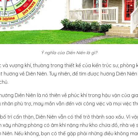
Ý nghĩa của Diên Niên là gì?
c và vượng khí, thường trong thiết kế của kiến trúc sư, phòn
t hướng về Diên Niên. Tuy nhiên, để tìm được hướng Diên Niên
chủ.
hướng Diên Niên là nó thiên về phúc khí trong hậu vận của gi
 nhân phù trợ, may mắn vẫn đến với công việc và mọi việc th
bố trí cẩn thận, Diên Niên vẫn có thể trở thành sao xấu. Vì vậ
h xây những phòng có âm khí nặng như kho chứa đồ, nhà vệ s
n Niên. Nếu không, bạn có thể gặp phải những điều không ma