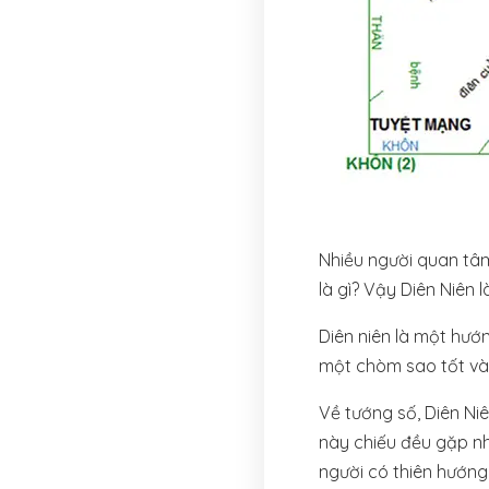
Nhiều người quan tâ
là gì? Vậy Diên Niên l
Diên niên là một hướ
một chòm sao tốt và 
Về tướng số, Diên Ni
này chiếu đều gặp nh
người có thiên hướng