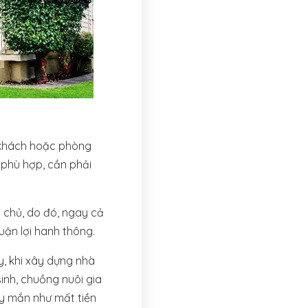
g khách hoặc phòng
 phù hợp, cần phải
a chủ, do đó, ngay cả
uận lợi hanh thông.
y, khi xây dựng nhà
inh, chuồng nuôi gia
y mắn như mất tiền