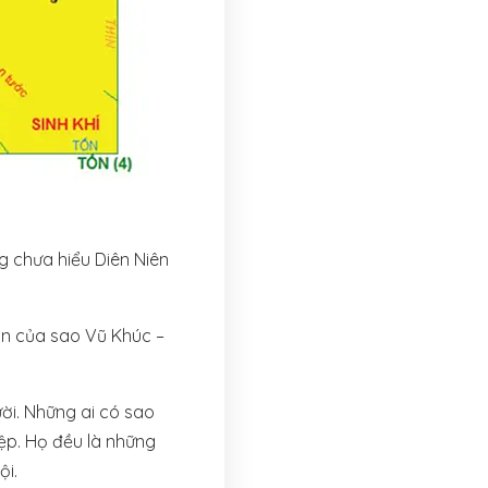
 chưa hiểu Diên Niên
ân của sao Vũ Khúc –
ời. Những ai có sao
ệp. Họ đều là những
ội.