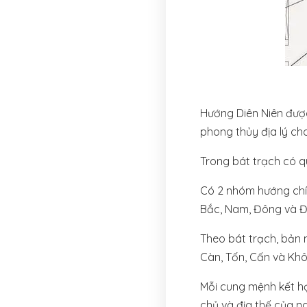
Hướng Diên Niên được
phong thủy địa lý ch
Trong bát trạch có q
Có 2 nhóm hướng chín
Bắc, Nam, Đông và Đ
Theo bát trạch, bản 
Càn, Tốn, Cấn và Khô
Mỗi cung mệnh kết h
chủ và địa thế của n