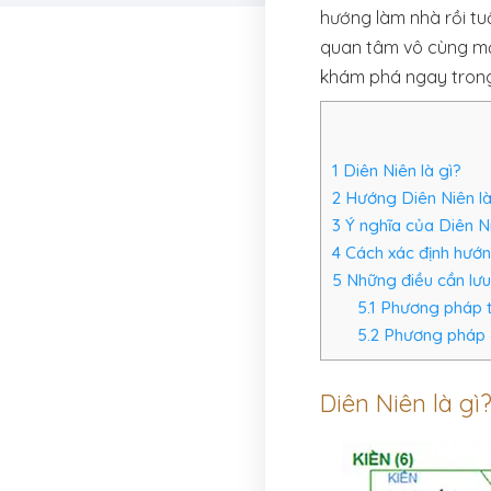
hướng làm nhà rồi tu
quan tâm vô cùng mạn
khám phá ngay trong 
1
Diên Niên là gì?
2
Hướng Diên Niên là
3
Ý nghĩa của Diên N
4
Cách xác định hướng
5
Những điều cần lưu
5.1
Phương pháp tă
5.2
Phương pháp g
Diên Niên là gì