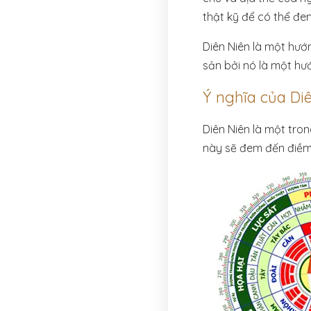
thật kỹ để có thể đe
Diên Niên là một hư
sản bởi nó là một hướ
Ý nghĩa của Di
Diên Niên là một tron
này sẽ đem đến điềm 