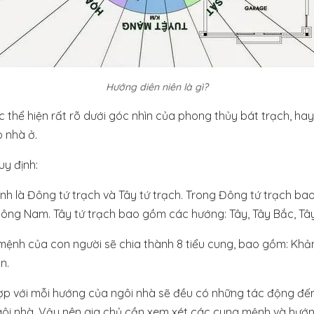
Hướng diên niên là gì?
 thể hiện rất rõ dưới góc nhìn của phong thủy bát trạch, hay
o nhà ở.
uy định:
h là Đông tứ trạch và Tây tứ trạch. Trong Đông tứ trạch b
ông Nam. Tây tứ trạch bao gồm các hướng: Tây, Tây Bắc, T
mệnh của con người sẽ chia thành 8 tiểu cung, bao gồm: Khảm
n.
ợp với mỗi hướng của ngôi nhà sẽ đều có những tác động đế
gôi nhà. Vậy nên gia chủ cần xem xét các cung mệnh và hướn