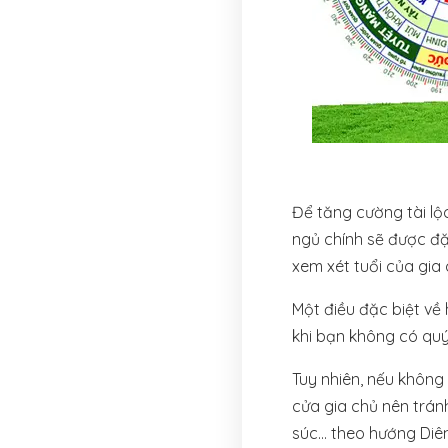
Để tăng cường tài lộ
ngủ chính sẽ được đặ
xem xét tuổi của gia 
Một điều đặc biệt về 
khi bạn không có quý
Tuy nhiên, nếu không 
cửa gia chủ nên trán
súc… theo hướng Diê