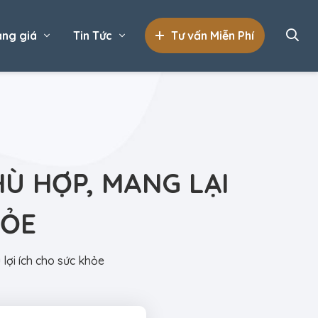
ng giá
Tin Tức
Tư vấn Miễn Phí
HÙ HỢP, MANG LẠI
HỎE
 lợi ích cho sức khỏe