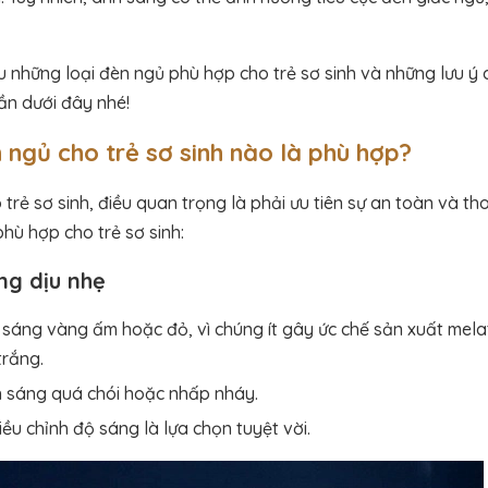
u những loại đèn ngủ phù hợp cho trẻ sơ sinh và những lưu ý 
ần dưới đây nhé!
 ngủ cho trẻ sơ sinh nào là phù hợp?
trẻ sơ sinh, điều quan trọng là phải ưu tiên sự an toàn và tho
hù hợp cho trẻ sơ sinh:
ng dịu nhẹ
sáng vàng ấm hoặc đỏ, vì chúng ít gây ức chế sản xuất mela
trắng.
h sáng quá chói hoặc nhấp nháy.
ều chỉnh độ sáng là lựa chọn tuyệt vời.