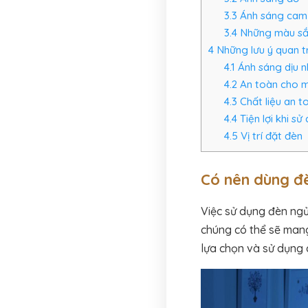
3.3
Ánh sáng cam
3.4
Những màu sắc
4
Những lưu ý quan tr
4.1
Ánh sáng dịu n
4.2
An toàn cho 
4.3
Chất liệu an t
4.4
Tiện lợi khi sử
4.5
Vị trí đặt đèn
Có nên dùng đè
Việc sử dụng đèn ngủ
chúng có thể sẽ mang
lựa chọn và sử dụng 