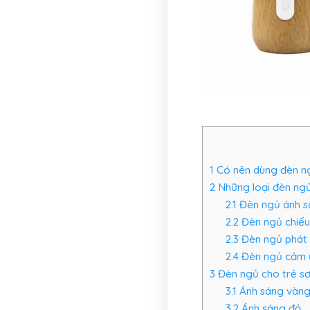
1
Có nên dùng đèn ng
2
Những loại đèn ngủ 
2.1
Đèn ngủ ánh s
2.2
Đèn ngủ chiếu
2.3
Đèn ngủ phát
2.4
Đèn ngủ cảm 
3
Đèn ngủ cho trẻ sơ 
3.1
Ánh sáng vàn
3.2
Ánh sáng đỏ