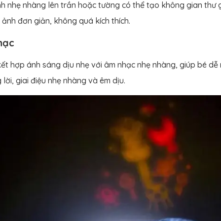
nh nhẹ nhàng lên trần hoặc tường có thể tạo không gian thư g
 ảnh đơn giản, không quá kích thích.
hạc
ết hợp ánh sáng dịu nhẹ với âm nhạc nhẹ nhàng, giúp bé dễ 
lời, giai điệu nhẹ nhàng và êm dịu.