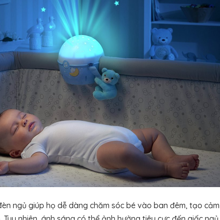
đèn ngủ giúp họ dễ dàng chăm sóc bé vào ban đêm, tạo cảm 
. Tuy nhiên, ánh sáng có thể ảnh hưởng tiêu cực đến giấc ngủ, 