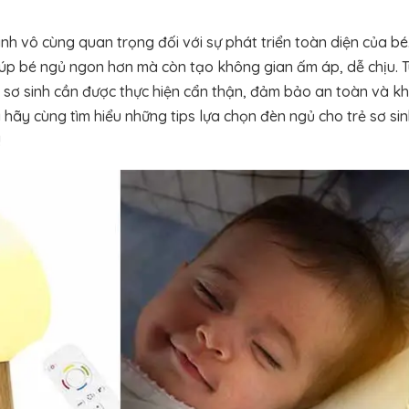
inh vô cùng quan trọng đối với sự phát triển toàn diện của b
úp bé ngủ ngon hơn mà còn tạo không gian ấm áp, dễ chịu. Tu
 sơ sinh cần được thực hiện cẩn thận, đảm bảo an toàn và 
 hãy cùng tìm hiểu những tips lựa chọn đèn ngủ cho trẻ sơ s
!