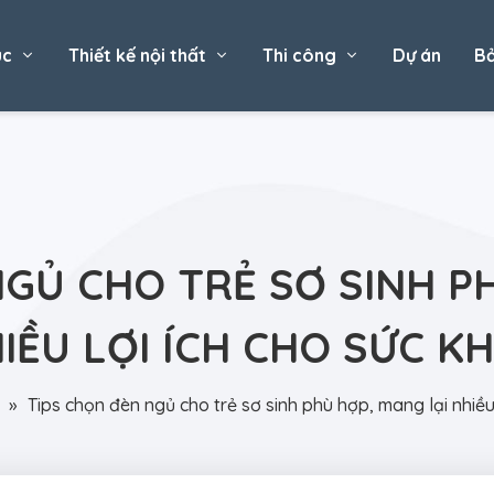
úc
Thiết kế nội thất
Thi công
Dự án
Bả
GỦ CHO TRẺ SƠ SINH P
IỀU LỢI ÍCH CHO SỨC K
»
Tips chọn đèn ngủ cho trẻ sơ sinh phù hợp, mang lại nhiều