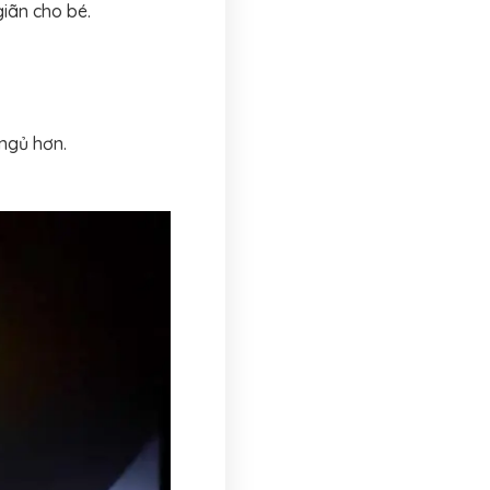
iãn cho bé.
ngủ hơn.