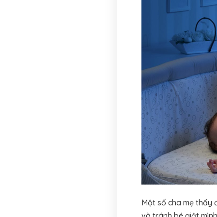
Một số cha mẹ thấy 
và tránh bé giật mình