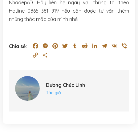
Nhadep6D. Hãy liên hệ ngay với chúng tôi theo
Hotline 0865 381 919 nếu cần được tư vấn thêm
những thắc mắc của mình nhé.
Facebook
Messenger
Pinterest
Twitter
Tumblr
Reddit
LinkedIn
Telegram
VK
Vibe
Chia sẻ:
Copy
Share
Link
Dương Chúc Linh
Tác giả