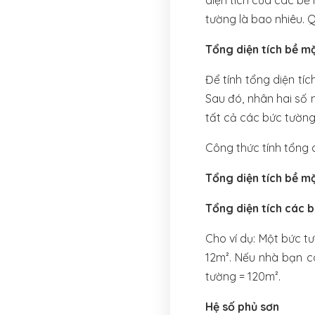
diện tích của các bề
tường là bao nhiêu. Q
Tổng diện tích bề m
Để tính tổng diện tí
Sau đó, nhân hai số 
tất cả các bức tường
Công thức tính tổng 
Tổng diện tích bề m
Tổng diện tích các 
Cho ví dụ: Một bức t
12m². Nếu nhà bạn có
tường = 120m².
Hệ số phủ sơn