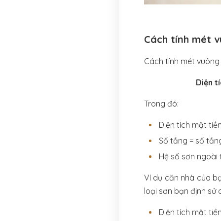
Cách tính mét v
Cách tính mét vuông 
Diện t
Trong đó:
Diện tích mặt tiề
Số tầng = số tần
Hệ số sơn ngoài t
Ví dụ căn nhà của bạ
loại sơn bạn định sử d
Diện tích mặt tiền