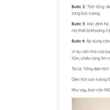
Bước 2:
Tính tổng d
từng bức tường.
Bước 3:
Xác định hệ
nội thất là khoảng 0,8
Bước 4:
Áp dụng công
Ví dụ căn nhà của bạ
10m, chiều rộng 5m v
Ta có: Tổng diện tích
Diện tích sơn tường l
Như vậy, bạn cần 540