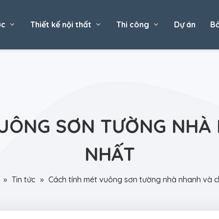
úc
Thiết kế nội thất
Thi công
Dự án
Bả
VUÔNG SƠN TƯỜNG NHÀ
NHẤT
»
Tin tức
»
Cách tính mét vuông sơn tường nhà nhanh và 