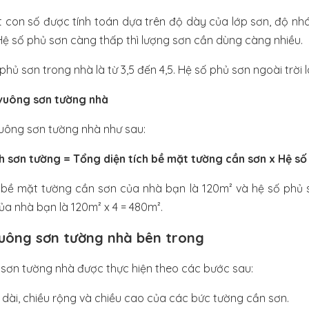
t con số được tính toán dựa trên độ dày của lớp sơn, độ n
 Hệ số phủ sơn càng thấp thì lượng sơn cần dùng càng nhiều.
hủ sơn trong nhà là từ 3,5 đến 4,5. Hệ số phủ sơn ngoài trời là
 vuông sơn tường nhà
vuông sơn tường nhà như sau:
ch sơn tường = Tổng diện tích bề mặt tường cần sơn x Hệ số
h bề mặt tường cần sơn của nhà bạn là 120m² và hệ số phủ s
ủa nhà bạn là 120m² x 4 = 480m².
vuông sơn tường nhà bên trong
 sơn tường nhà được thực hiện theo các bước sau:
 dài, chiều rộng và chiều cao của các bức tường cần sơn.