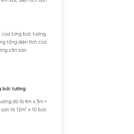
ính xác diện tích sơn
g của từng bức tường.
ng tổng diện tích của
ờng cần sơn.
g bức tường
tường đó là 4m x 3m =
 sơn là 12m² x 10 bức