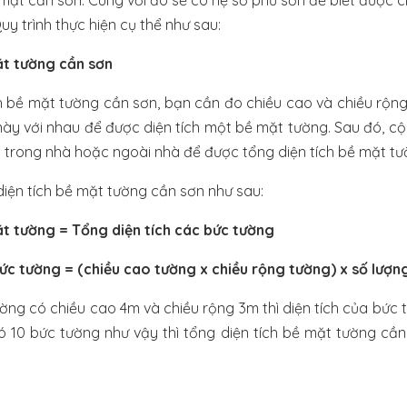
 mặt cần sơn. Cùng với đó sẽ có hệ số phủ sơn để biết được ch
uy trình thực hiện cụ thể như sau:
ặt tường cần sơn
ch bề mặt tường cần sơn, bạn cần đo chiều cao và chiều rộn
này với nhau để được diện tích một bề mặt tường. Sau đó, cộ
 trong nhà hoặc ngoài nhà để được tổng diện tích bề mặt tư
diện tích bề mặt tường cần sơn như sau:
ặt tường = Tổng diện tích các bức tường
bức tường = (chiều cao tường x chiều rộng tường) x số lượn
ường có chiều cao 4m và chiều rộng 3m thì diện tích của bức 
 10 bức tường như vậy thì tổng diện tích bề mặt tường cần