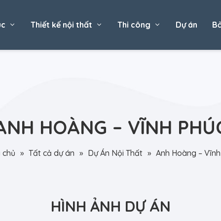
úc
Thiết kế nội thất
Thi công
Dự án
Bả
ANH HOÀNG – VĨNH PHÚ
 chủ
»
Tất cả dự án
»
Dự Án Nội Thất
»
Anh Hoàng – Vĩnh
HÌNH ẢNH DỰ ÁN