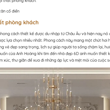
ội thất phòng khách.
tân cổ điển
hất phòng khách
 phong cách thiết kế được du nhập từ Châu Âu và hiện nay nó 
ợc lựa chọn nhiều nhất. Phong cách này mang một chút hơi 
 vẻ đẹp sang trọng, lịch sự giúp người ta sống chậm lại, hư
uốn của Anh Hoàng khi tìm đến nhà đẹp 6D anh muốn thiết k
 xúc, thư giãn để xua đi những áp lực và mệt mỏi của cuộc s