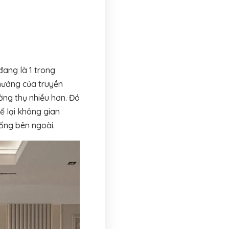
đang là 1 trong
hướng của truyền
ởng thụ nhiều hơn. Đó
ế lại không gian
ống bên ngoài.