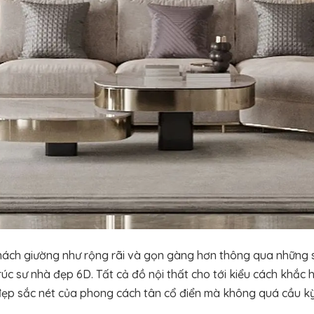
ách giường như rộng rãi và gọn gàng hơn thông qua những s
rúc sư nhà đẹp 6D. Tất cả đồ nội thất cho tới kiểu cách khắc
đẹp sắc nét của phong cách tân cổ điển mà không quá cầu kỳ